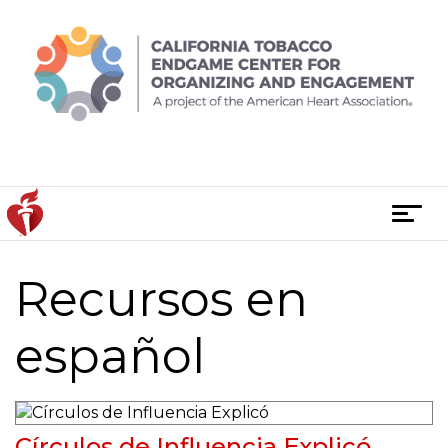
Skip
to
content
T
o
g
Recursos en
Posts
g
l
navigation
e
español
n
a
v
i
Círculos de Influencia Explicó