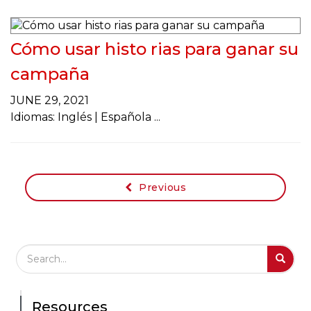
Cómo usar histo rias para ganar su
campaña
JUNE 29, 2021
Idiomas: Inglés | Española
Previous
Search Field
S
S
Resources